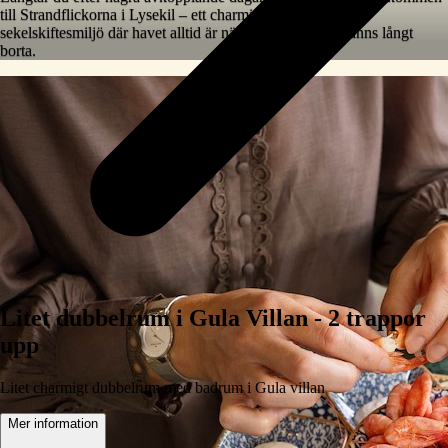
till Strandflickorna i Lysekil – ett charmigt hotell i unik
sekelskiftesmiljö där havet alltid är nära och vardagen känns långt
borta.
Litet dubbelrum i Gula Villan - 2 trappor
upp
Litet charmigt dubbelrum med badrum i Gula villan
Mer information