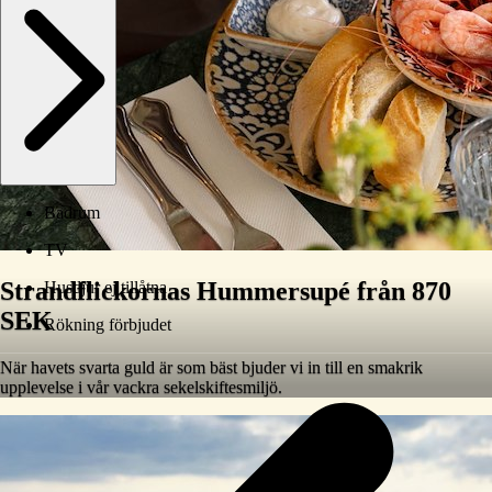
Badrum
TV
Strandflickornas Hummersupé från 870
Husdjur ej tillåtna
SEK
Rökning förbjudet
När havets svarta guld är som bäst bjuder vi in till en smakrik
upplevelse i vår vackra sekelskiftesmiljö.