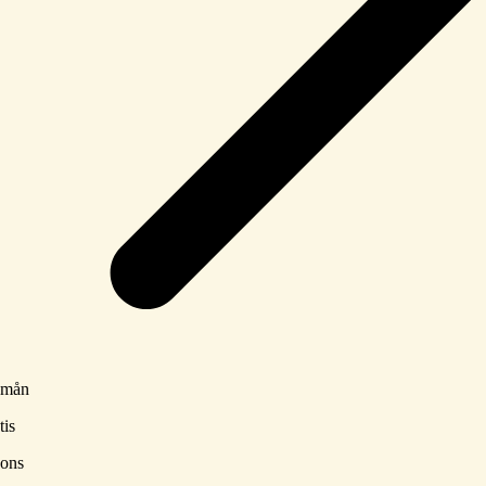
mån
tis
ons