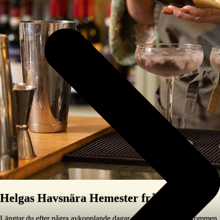
Helgas Havsnära Hemester från 974 SEK
Längtar du efter några avkopplande dagar på västkusten? Välkommen