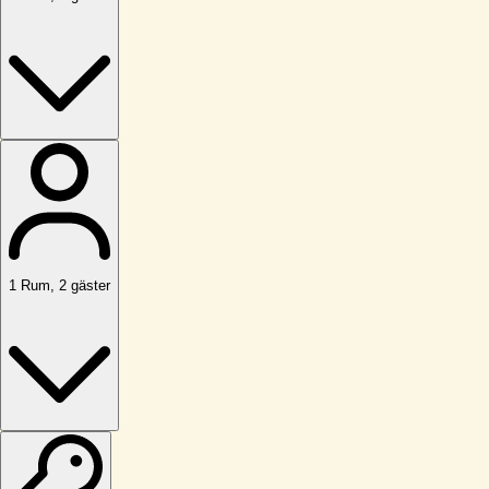
1
Rum
,
2
gäster