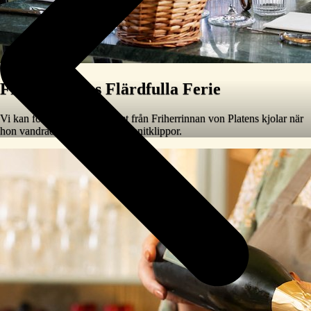
Friherrinnans Flärdfulla Ferie
Vi kan fortfarande höra fraset från Friherrinnan von Platens kjolar när
hon vandrade över Lysekils granitklippor.