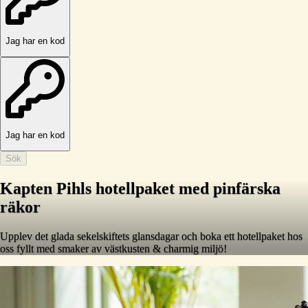
Jag har en kod
Jag har en kod
Sök
Kapten Pihls hotellpaket med pinfärska
räkor
Upplev det glada sekelskiftets glansdagar och boka ett hotellpaket hos
oss fyllt med smaker av västkusten & charmig miljö!