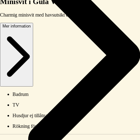
Minisvit i Gula Villan
Charmig minisvit med havsutsikt & balkong
Mer information
Badrum
TV
Husdjur ej tillåtna
Rökning förbjudet